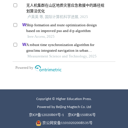
Copyright © Higher Education Press.
Powered by Beijing Magtech Co. Ltd
京ICP备12020869号-1
京ICP备150856号
京公网安备11010202008535号