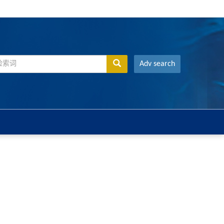
Adv search