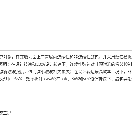
37为研究对象，在其吸力面上布置展向连续性和非连续性鼓包，并采用数值模
明：在设计转速和110%设计转速下，连续性鼓包对叶顶附近的激波控
减弱激波强度，进而减小激波相关损失；在设计转速最高效率工况下，非
升0.285%、效率提升0.454%;在50%、60%和90%设计转速下，鼓包并
速工况