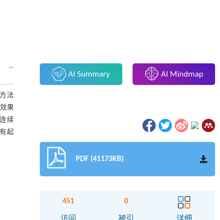
AI Summary
AI Mindmap
拟方法
制效果
连续
没有起
PDF (41173KB)
451
0
访问
被引
详细