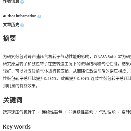
作者信息
+
Author information
+
文章历史
+
摘要
为研究鼓包对跨声速压气机转子气动性能的影响，以NASA Rotor 
研究原型转子和鼓包转子在变转速工况下的流场结构和气动性能。结果表
较好，可以对激波前气体进行预压缩，从而降低激波前后的逆压梯度，
性鼓包转子总压比提升0.236%、效率提升0.309%,连续性鼓包转子总压比提
到明显的有益效果。
关键词
跨声速压气机转子
/
连续性鼓包
/
非连续性鼓包
/
气动性能
/
变转
Key words