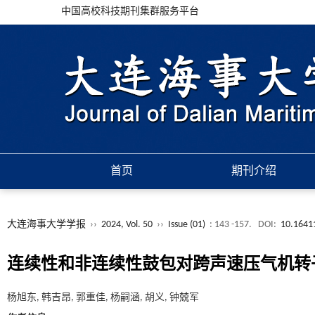
中国高校科技期刊集群服务平台
首页
期刊介绍
大连海事大学学报
››
2024, Vol. 50
››
Issue (01)
: 143 -157.
DOI:
10.16411
连续性和非连续性鼓包对跨声速压气机转
杨旭东, 韩吉昂, 郭重佳, 杨嗣涵, 胡义, 钟兢军