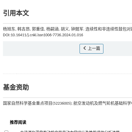
引用本文
杨旭东, 韩吉昂, 郭重佳, 杨嗣涵, 胡义, 钟兢军. 连续性和非连续性鼓
DOI:10.16411/j.cnki.issn1006-7736.2024.01.016
上一篇
基金资助
国家自然科学基金重点项目(52236005); 航空发动机及燃气轮机基础科学中心重点