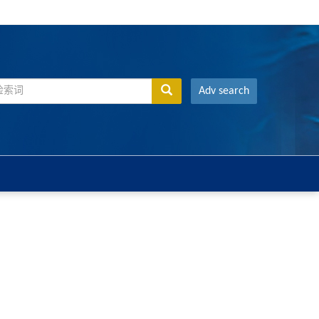
Adv search