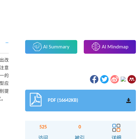
AI Summary
AI Mindmap
做出改
A注意
合一的
模型应
分别提
义。
PDF (16642KB)
525
0
访问
被引
详细