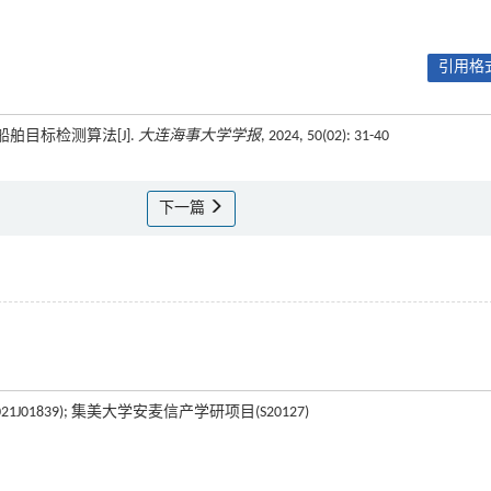
引用格式
的船舶目标检测算法[J].
大连海事大学学报
, 2024, 50(02): 31-40
下一篇
01839); 集美大学安麦信产学研项目(S20127)