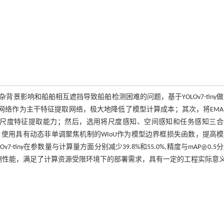
影响和船舶相互遮挡导致船舶检测困难的问题，基于YOLOv7-tiny
NetV3网络作为主干特征提取网络，极大地降低了模型计算成本；其次，将EM
和多尺度特征提取能力；然后，选用将尺度感知、空间感知和任务感知三
，使用具有动态非单调聚焦机制的WIoU作为模型边界框损失函数，提高
-tiny在参数量与计算量方面分别减少39.8%和55.0%,精度与mAP@0.5
有更好的检测性能，满足了计算资源受限环境下的部署需求，具有一定的工程实际意