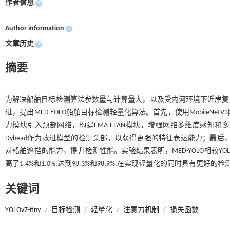
作者信息
+
Author information
+
文章历史
+
摘要
为解决船舶目标检测算法参数量与计算量大，以及受内河环境下近岸复杂背景
进，提出MED-YOLO船舶目标检测轻量化算法。首先，使用Mobile
力模块引入颈部网络，构建EMA-ELAN模块，增强网络多维度感知
Dyhead作为改进模型的检测头部，以获得更强的特征表达能力；最后
对船舶遮挡的能力，提升检测性能。实验结果表明，MED-YOLO相较YOLOv7
高了1.4%和1.0%,达到98.3%和98.9%,在实现轻量化的同时具
关键词
YOLOv7-tiny
/
目标检测
/
轻量化
/
注意力机制
/
损失函数