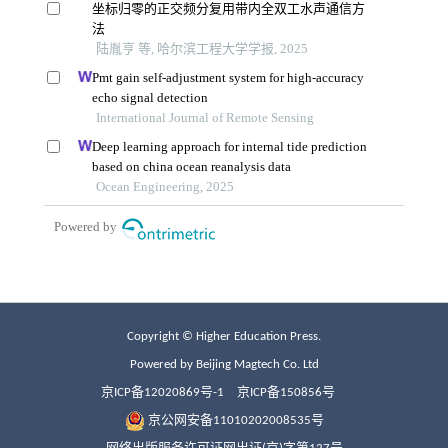
Copyright © Higher Education Press.
Powered by Beijing Magtech Co. Ltd
京ICP备12020869号-1
京ICP备150856号
京公网安备11010202008535号