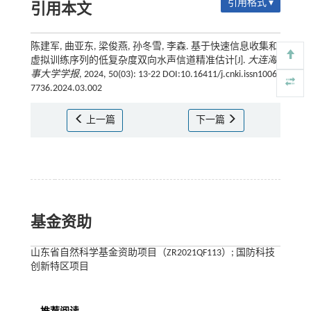
引用格式 ▾
引用本文
陈建军, 曲亚东, 梁俊燕, 孙冬雪, 李森. 基于快速信息收集和
虚拟训练序列的低复杂度双向水声信道精准估计[J].
大连海
事大学学报
, 2024, 50(03): 13-22 DOI:10.16411/j.cnki.issn1006-
7736.2024.03.002
上一篇
下一篇
基金资助
山东省自然科学基金资助项目（ZR2021QF113）; 国防科技
创新特区项目