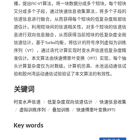
播，提出FIC-VT算法，将一块数据分成多个短块，每个短块
又分成多个子段，通过快速信息收集算法，将多个子段的
信道信息进行融合，从而获得每个短块的低复杂度局部信
道估计。利用短块间的信道相关性，对多个短块的信道信
息进行双向信息融合，从而获得当前短块的低复杂度全局
信道估计。基于Turbo均衡，将估计的符号序列虚拟为训练
序列（VT），通过迭代计算实现时变水声信道低复杂度精
准估计。本文算法由快速傅里叶变换（FFT）实现，每个抽
头计算复杂度仅为对数级。计算机仿真、水池运动通信试
验和胶州湾运动通信试验验证了本文算法的有效性。
关键词
时变水声信道
/
低复杂度双向信道估计
/
快速信息收集
/
虚拟训练序列
/
叠加训练
/
快速傅里叶变换(FFT)
Key words