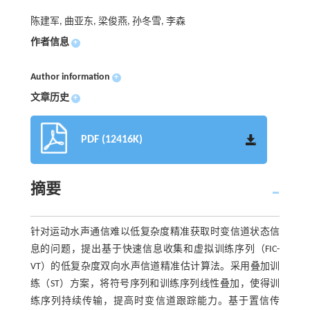
陈建军, 曲亚东, 梁俊燕, 孙冬雪, 李森
作者信息
+
Author information
+
文章历史
+
PDF (12416K)
摘要
针对运动水声通信难以低复杂度精准获取时变信道状态信
息的问题，提出基于快速信息收集和虚拟训练序列（FIC-
VT）的低复杂度双向水声信道精准估计算法。采用叠加训
练（ST）方案，将符号序列和训练序列线性叠加，使得训
练序列持续传输，提高时变信道跟踪能力。基于置信传