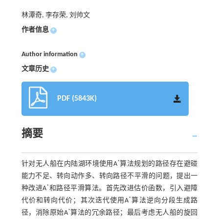
林潭奇, 李存荣, 刘帅文
作者信息
+
Author information
+
文章历史
+
PDF (5843K)
摘要
*
针对无人船在内陆湖环境使用A
算法规划的路径存在避碰
能力不足、转向动作多、转向路径不平滑的问题，提出一
*
种改进A
和路径平滑算法。首先改进估价函数，引入避障
*
代价和转向代价；其次迭代使用A
算法逆向分段生成路
*
径，消除原始A
算法的冗余路径；最后考虑无人船的旋回