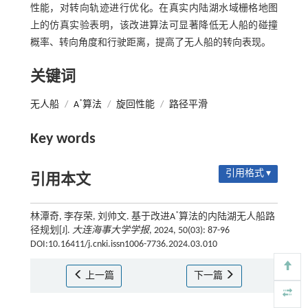
性能，对转向轨迹进行优化。在真实内陆湖水域栅格地图
上的仿真实验表明，该改进算法可显著降低无人船的碰撞
概率、转向角度和行驶距离，提高了无人船的转向表现。
关键词
*
无人船
/
A
算法
/
旋回性能
/
路径平滑
Key words
引用格式 ▾
引用本文
*
林潭奇, 李存荣, 刘帅文. 基于改进A
算法的内陆湖无人船路
径规划[J].
大连海事大学学报
, 2024, 50(03): 87-96
DOI:10.16411/j.cnki.issn1006-7736.2024.03.010
上一篇
下一篇