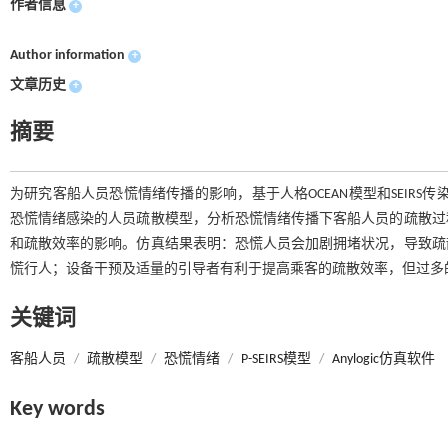
作者信息
+
Author information
+
文章历史
+
摘要
为研究客船人员恐慌情绪传播的影响，基于人格OCEAN模型和SEIRS传染病
恐慌情绪感染的人员疏散模型，分析恐慌情绪传播下客船人员的疏散过
和疏散效率的影响。仿真结果表明：恐慌人员会加剧拥堵状况，导致疏
慌行人；设备干预及适量的引导者有利于提高乘客的疏散效率，但过多
关键词
客船人员
/
疏散模型
/
恐慌情绪
/
P-SEIRS模型
/
Anylogic仿真软件
Key words