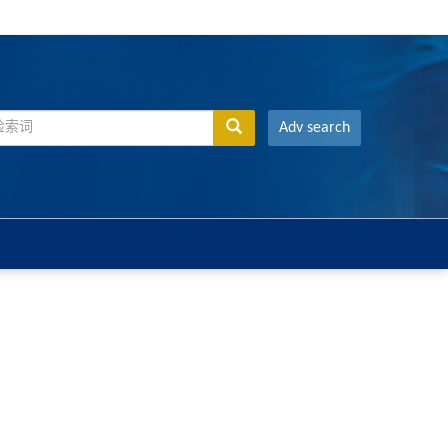
Adv search