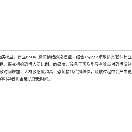
模型，建立P-SEIRS恐慌情绪感染模型，结合Anylogic疏散仿真软件建
程，探究初始恐慌人员比例、敏感度、设备干预及引导者数量对恐慌情绪
散时间增加；人群敏感度越高，恐慌情绪传播越快，疏散过程中会产生更
的引导者则会延长疏散时间。