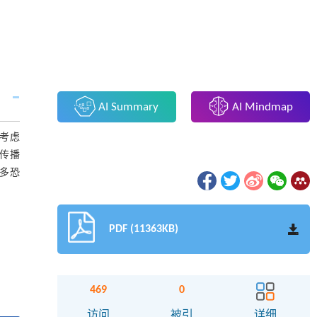
AI Summary
AI Mindmap
立考虑
传播
多恐
PDF (11363KB)
469
0
访问
被引
详细