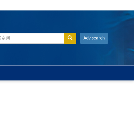
Adv search