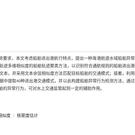
管形势要求，本文考虑船舶进出港航行特点，提出一种海港航道水域船舶异
轨迹多维相似度的船舶轨迹聚类方法，以识别符合通航规则的船舶进出港
文本，并采用文本余弦相似度方法匹配目标船舶的交通模式；接着，利用
据中提取40种进出港交通模式，并以此构建船舶异常行为检测方法，通过
舶的异常行为，可对水上交通监管起到一定的辅助作用。
相似度
/
核密度估计