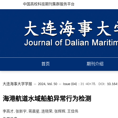
中国高校科技期刊集群服务平台
首页
期刊介绍
大连海事大学学报
››
2024, Vol. 50
››
Issue (04)
: 31 -40+78.
DOI:
10.1641
海港航道水域船舶异常行为检测
李高才, 张新宇, 蒋晨星, 连晓荣, 张辉辉, 王佳伟