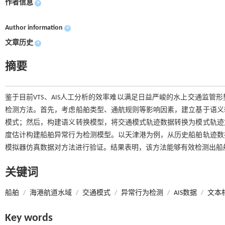
作者信息
+
Author information
+
文章历史
+
摘要
鉴于目前VTS、AIS人工分析的效率难以满足日益严峻的水上交通监
检测方法。首先，考虑船舶类型、通航规则等影响因素，建立基于语义
模式；然后，构建语义转换模型，将交通模式轨迹数据转换为模式轨迹
度估计构建船舶异常行为检测模型。以天津港为例，从历史船舶轨迹数
模拟器仿真数据对方法进行验证。结果表明，该方法能够有效检测出船
关键词
船舶
/
海港航道水域
/
交通模式
/
异常行为检测
/
AIS数据
/
文本
Key words