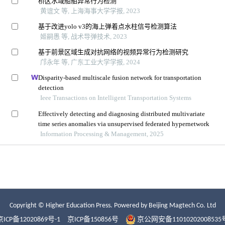
Copyright © Higher Education Press.
Powered by Beijing Magtech Co. Ltd
京ICP备12020869号-1
京ICP备150856号
京公网安备11010202008535