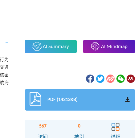
AI Summary
AI Mindmap
常行为
交通
核密
航海
PDF (14313KB)
567
0
访问
被引
详细