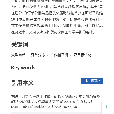
平衡，而且对拣货效率的负面影响更小；当种群规模设置
为50、迭代次数为100时，算法可以获得优质解；基于“先
拣后分”的订单分批与路径优化策略较按单分拣可以平均缩
短订单最终完成时间的44.37%。双目标模型和算法有利于
在工作量和拣货效率两个目标之间取得平衡，既可以提高
拣货效率，又可以满足拣货员之间工作量平衡的要求。
关键词
大型商超
/
订单分拣
/
工作量平衡
/
双目标优化
Key words
引用格式 ▾
引用本文
刘进平, 徐宁. 考虑工作量平衡的大型商超订单分批与拣货
的路径优化[J].
大连海事大学学报
, 2025, 51(02): 87-96
DOI:10.16411/j.cnki.issn1006-7736.2025.02.010