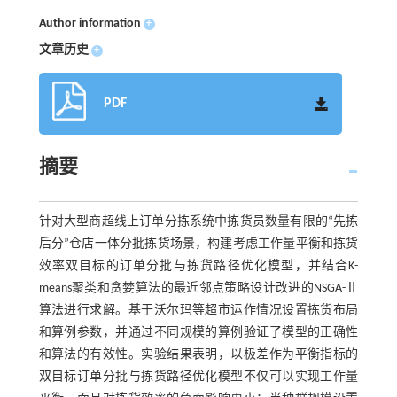
Author information
+
文章历史
+
PDF
摘要
针对大型商超线上订单分拣系统中拣货员数量有限的“先拣
后分”仓店一体分批拣货场景，构建考虑工作量平衡和拣货
效率双目标的订单分批与拣货路径优化模型，并结合K-
means聚类和贪婪算法的最近邻点策略设计改进的NSGA-Ⅱ
算法进行求解。基于沃尔玛等超市运作情况设置拣货布局
和算例参数，并通过不同规模的算例验证了模型的正确性
和算法的有效性。实验结果表明，以极差作为平衡指标的
双目标订单分批与拣货路径优化模型不仅可以实现工作量