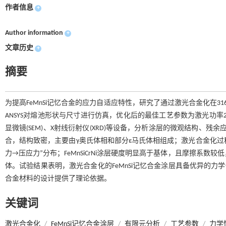
作者信息
+
Author information
+
文章历史
+
摘要
为提高FeMnSi记忆合金的应力自适应特性，研究了通过激光合金化在31
ANSYS对熔池形状与尺寸进行仿真，优化后的最佳工艺参数为激光功率2000
显微镜(SEM)、X射线衍射仪(XRD)等设备，分析涂层的微观结构、
合，结构致密，主要由γ奥氏体相和部分ε马氏体相组成；激光合金化过
力→压应力”分布；FeMnSiCrNi涂层硬度明显高于基体，且摩擦系数较低
体。试验结果表明，激光合金化的FeMnSi记忆合金涂层具备优异的力
合金材料的设计提供了理论依据。
关键词
激光合金化
/
FeMnSi记忆合金涂层
/
有限元分析
/
工艺参数
/
力学