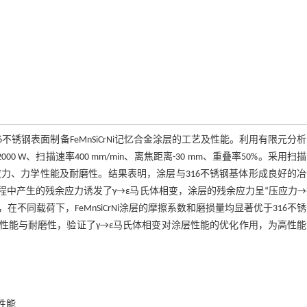
6不锈钢表面制备FeMnSiCrNi记忆合金涂层的工艺及性能。利用有限元分
 W、扫描速率400 mm/min、离焦距离-30 mm、重叠率50%。采用扫
残余应力、力学性能及耐磨性。结果表明，涂层与316不锈钢基体形成良好的
程中产生的残余应力诱发了γ→ε马氏体相变，涂层的残余应力呈“压应力
，在不同载荷下，FeMnSiCrNi涂层的摩擦系数和磨损量均显著优于316不
学性能与耐磨性，验证了γ→ε马氏体相变对涂层性能的优化作用，为高性
性能