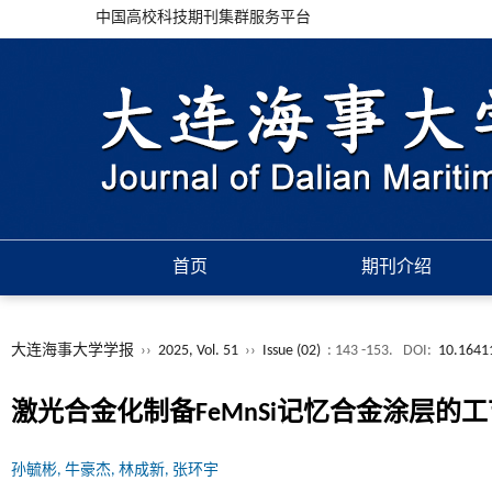
中国高校科技期刊集群服务平台
首页
期刊介绍
大连海事大学学报
››
2025, Vol. 51
››
Issue (02)
: 143 -153.
DOI:
10.16411
激光合金化制备FeMnSi记忆合金涂层的
孙毓彬, 牛豪杰, 林成新, 张环宇