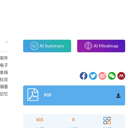
AI Summary
AI Mindmap
析软件
描电子
冶金结
→拉应
锈钢基
能记忆
PDF
615
0