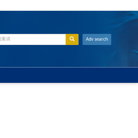
Adv search