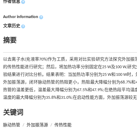
作者信息
+
Author information
+
文章历史
+
摘要
以去离子水(充液率70%)作为工质，采用对比实验研究方法探究外加
的传热性能进行研究；然后，将加热功率分别固定在25 W及100 W
验结果进行对比分析。结果表明：当加热功率分别为25 W和100 W
外加振荡源，闭环脉动热管的热阻更小，热阻最大降幅分别为68.7%和
热管的温差更低，温差最大降幅分别为67.5%和47.9%;在绝热段
温度的最大降幅分别为35.8%和31.0%;在启动性能方面，外加振荡
关键词
脉动热管
/
外加振荡源
/
传热性能