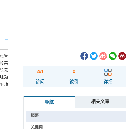
动热管
者的实
源较无
261
0
环脉动
访问
被引
详细
段平均
相关文章
导航
摘要
关键词