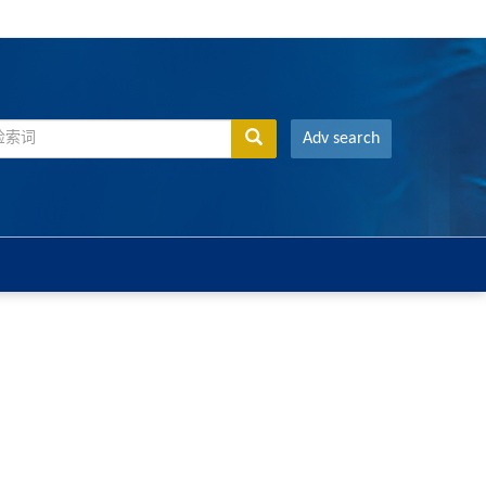
Adv search