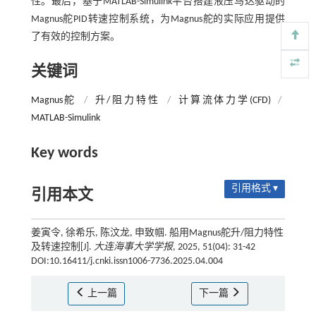
性。最后，基于MATLAB-Simulink平台搭建液压马达驱动的
Magnus舵PID转速控制系统，为Magnus舵的实际应用提供
了有效的控制方案。
关键词
Magnus舵
/
升/阻力特性
/
计算流体力学(CFD)
/
MATLAB-Simulink
Key words
引用格式 ▾
引用本文
姜寅令, 徐希乐, 陈汶龙, 申致帼. 船用Magnus舵升/阻力特性
及转速控制[J].
大连海事大学学报
, 2025, 51(04): 31-42
DOI:10.16411/j.cnki.issn1006-7736.2025.04.004
上一篇
下一篇