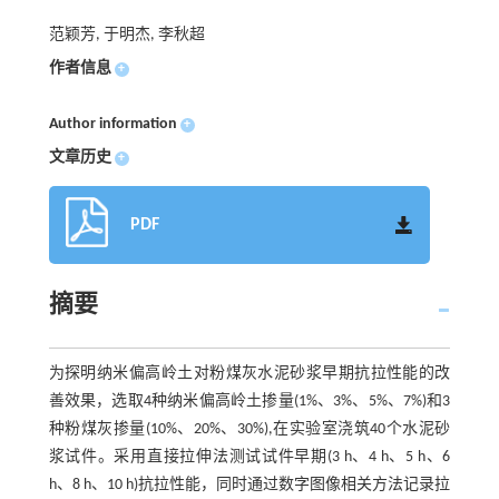
范颖芳, 于明杰, 李秋超
作者信息
+
Author information
+
文章历史
+
PDF
摘要
为探明纳米偏高岭土对粉煤灰水泥砂浆早期抗拉性能的改
善效果，选取4种纳米偏高岭土掺量(1%、3%、5%、7%)和3
种粉煤灰掺量(10%、20%、30%),在实验室浇筑40个水泥砂
浆试件。采用直接拉伸法测试试件早期(3 h、4 h、5 h、6
h、8 h、10 h)抗拉性能，同时通过数字图像相关方法记录拉