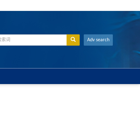
Adv search