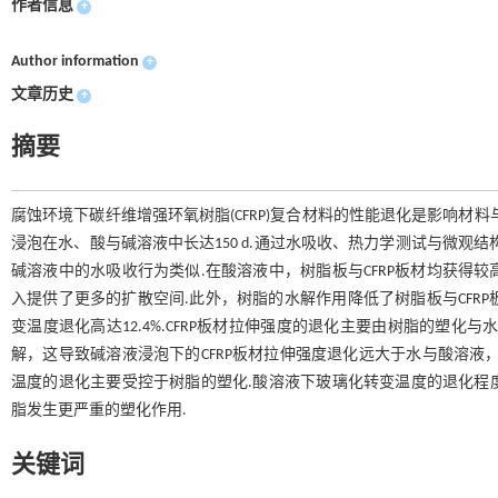
作者信息
+
Author information
+
文章历史
+
摘要
腐蚀环境下碳纤维增强环氧树脂(CFRP)复合材料的性能退化是影响材料
浸泡在水、酸与碱溶液中长达150 d.通过水吸收、热力学测试与微观结
碱溶液中的水吸收行为类似.在酸溶液中，树脂板与CFRP板材均获得
入提供了更多的扩散空间.此外，树脂的水解作用降低了树脂板与CFRP板
变温度退化高达12.4%.CFRP板材拉伸强度的退化主要由树脂的塑
解，这导致碱溶液浸泡下的CFRP板材拉伸强度退化远大于水与酸溶液，
温度的退化主要受控于树脂的塑化.酸溶液下玻璃化转变温度的退化程度
脂发生更严重的塑化作用.
关键词