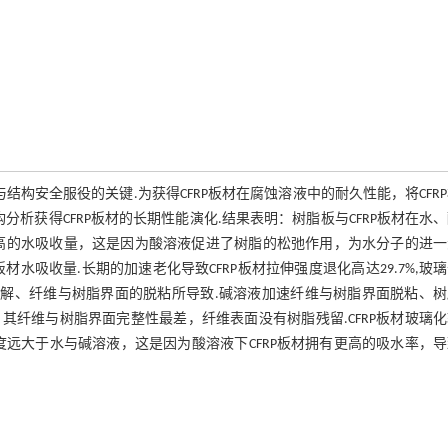
与结构安全服役的关键.为获得CFRP板材在腐蚀溶液中的耐久性能，将CFR
构分析获得CFRP板材的长期性能演化.结果表明：树脂板与CFRP板材在水
较高的水吸收量，这是因为酸溶液促进了树脂的松弛作用，为水分子的进
材水吸收量.长期的加速老化导致CFRP板材拉伸强度退化高达29.7%,玻
化与水解、纤维与树脂界面的脱粘所导致.碱溶液加速纤维与树脂界面脱粘、
其纤维与树脂界面完整性最差，纤维表面没有树脂残留.CFRP板材玻璃
远大于水与碱溶液，这是因为酸溶液下CFRP板材拥有更高的吸水率，