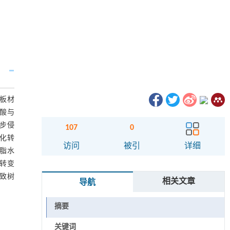
P板材
、酸与
一步侵
107
0
璃化转
访问
被引
详细
树脂水
化转变
导致树
相关文章
导航
摘要
关键词