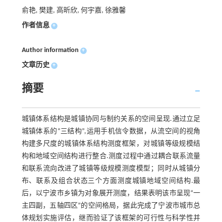
俞艳, 樊建, 高昕欣, 何宇嘉, 徐雅馨
作者信息
+
Author information
+
文章历史
+
摘要
城镇体系结构是城镇协同与制约关系的空间呈现.通过立足
城镇体系的“三结构”,运用手机信令数据，从流空间的视角
构建多尺度的城镇体系结构测度框架，对城镇等级规模结
构和地域空间结构进行整合.测度过程中通过耦合联系流量
和联系流向改进了城镇等级规模测度模型；同时从城镇分
布、联系及组合状态三个方面测度城镇地域空间结构.最
后，以宁波市乡镇为对象展开测度，结果表明该市呈现“一
主四副，五轴四区”的空间格局，据此完成了宁波市城市总
体规划实施评估，继而验证了该框架的可行性与科学性并