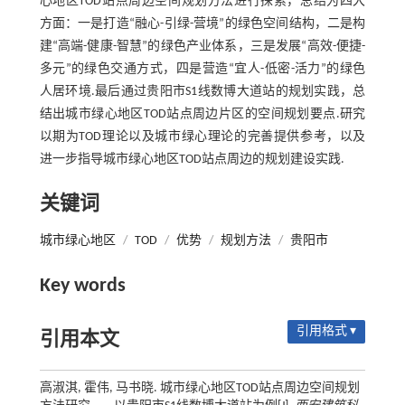
心地区TOD站点周边空间规划方法进行探索，总结为四大
方面：一是打造“融心-引绿-营境”的绿色空间结构，二是构
建“高端-健康-智慧”的绿色产业体系，三是发展“高效-便捷-
多元”的绿色交通方式，四是营造“宜人-低密-活力”的绿色
人居环境.最后通过贵阳市S1线数博大道站的规划实践，总
结出城市绿心地区TOD站点周边片区的空间规划要点.研究
以期为TOD理论以及城市绿心理论的完善提供参考，以及
进一步指导城市绿心地区TOD站点周边的规划建设实践.
关键词
城市绿心地区
/
TOD
/
优势
/
规划方法
/
贵阳市
Key words
引用格式 ▾
引用本文
高淑淇, 霍伟, 马书晓. 城市绿心地区TOD站点周边空间规划