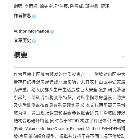
谢强, 李雨桐, 徐先宇, 孙伟宸, 陈昱成, 班宇鑫, 傅翔
作者信息
+
Author information
+
文章历史
+
摘要
作为西南山区最为频发的地质灾害之一，滑坡对山区中大
量存在的砖混房屋造成严重影响，尤其农村山区中受灾最
为严重，给人民群众生产生活造成巨大安全隐患.研究滑坡
引起的上部砖混结构变形特征，对科学指导房屋设计防护
及灾后监测点布置具有重要现实意义.本文以酉阳高园子滑
坡为例，通过现场调查和裂缝参数拟合研究了滑坡区砖混
结构变形破坏特征.同时基于PFC3D,构建了有限体积-离散元
(Finite Volume Method-Discrete Element Method, FVM-DEM)滑
坡-房屋单向耦合模型，模拟并分析了在不同工况下滑坡动