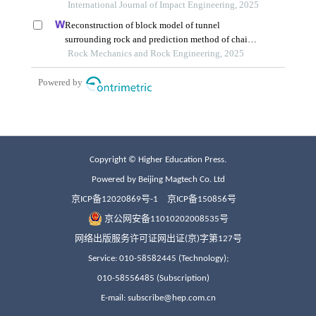
Copyright © Higher Education Press.
Powered by Beijing Magtech Co. Ltd
京ICP备12020869号-1
京ICP备150856号
京公网安备11010202008535号
网络出版服务许可证网出证(京)字第127号
Service: 010-58582445 (Technology);
010-58556485 (Subscription)
E-mail: subscribe@hep.com.cn