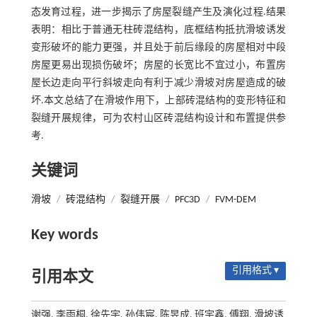
态发育过程，进一步揭示了房屋裂缝产生及演化过程.结果
表明：相比于普通无柱砖混结构，底框结构抵抗滑坡诱发
变形破坏的能力更强，并且处于前后缘段的房屋相对中段
房屋更易出现损伤破坏；房屋的长宽比不宜过小，布置房
屋长边走向平行斜坡走向有利于减少滑坡对房屋造成的破
坏.本文总结了在滑坡作用下，上部砖混结构的变形特征和
裂缝开展规律，可为农村山区砖混结构设计和布置提供参
考.
关键词
滑坡
/
砖混结构
/
裂缝开展
/
PFC3D
/
FVM-DEM
Key words
引用格式 ▾
引用本文
谢强, 李雨桐, 徐先宇, 孙伟宸, 陈昱成, 班宇鑫, 傅翔. 滑坡诱