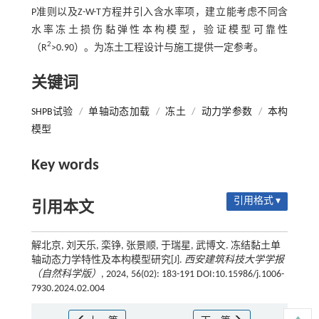
P准则以及Z-W-T方程并引入含水率项，建立能考虑不同含
水率冻土损伤黏弹性本构模型，验证模型可靠性
2
（R
>0.90）。为冻土工程设计与施工提供一定参考。
关键词
SHPB试验
/
单轴动态加载
/
冻土
/
动力学参数
/
本构
模型
Key words
引用格式 ▾
引用本文
解北京, 刘天乐, 栾铮, 张景顺, 于瑞星, 武博文. 冻结黏土单
轴动态力学特性及本构模型研究[J].
西安建筑科技大学学报
（自然科学版）
, 2024, 56(02): 183-191 DOI:10.15986/j.1006-
7930.2024.02.004