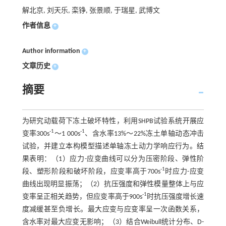
解北京, 刘天乐, 栾铮, 张景顺, 于瑞星, 武博文
作者信息
+
Author information
+
文章历史
+
摘要
为研究动载荷下冻土破坏特性，利用SHPB试验系统开展应
-1
-1
变率300s
～1 000s
、含水率13%～22%冻土单轴动态冲击
试验，并建立本构模型描述单轴冻土动力学响应行为。结
果表明：（1）应力-应变曲线可以分为压密阶段、弹性阶
-1
段、塑形阶段和破坏阶段，应变率高于700s
时应力-应变
曲线出现明显振荡；（2）抗压强度和弹性模量整体上与应
-1
变率呈正相关趋势，但应变率高于900s
时抗压强度增长速
度减缓甚至负增长。最大应变与应变率呈一次函数关系，
含水率对最大应变无影响；（3）结合Weibull统计分布、D-