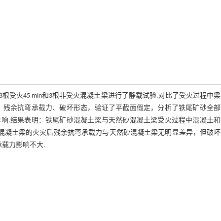
受火45 min和3根非受火混凝土梁进行了静载试验.对比了受火过程中
、残余抗弯承载力、破坏形态，验证了平截面假定，分析了铁尾矿砂全部
响.结果表明：铁尾矿砂混凝土梁与天然砂混凝土梁受火过程中混凝土和
矿砂混凝土梁的火灾后残余抗弯承载力与天然砂混凝土梁无明显差异，但破
承载力影响不大.