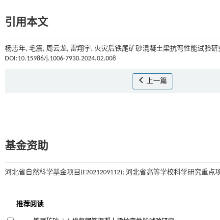
引用本文
杨志年, 毛震, 周云龙, 雷翔宇. 火灾后铁尾矿砂混凝土梁抗弯性能试验研究[
DOI:10.15986/j.1006-7930.2024.02.008
上一篇
基金资助
河北省自然科学基金项目(E2021209112); 河北省高等学校科学研究重点项目(Z