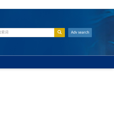
Adv search