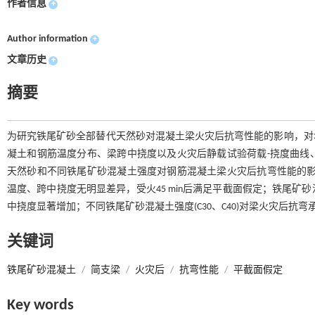
作者信息
+
Author information
+
文章历史
+
摘要
为研究铁尾矿砂全部替代天然砂对混凝土梁火灾后抗弯性能的影响，对3根
凝土和钢筋温度分布、梁跨中挠度以及火灾后静载试验荷载-挠度曲线
天然砂和不同铁尾矿砂混凝土强度对钢筋混凝土梁火灾后抗弯性能的影
温度、跨中挠度无明显差异，受火45 min后满足平截面假定；铁尾
中挠度显著增加；不同铁尾矿砂混凝土强度(C30、C40)对梁火灾后抗弯
关键词
铁尾矿砂混凝土
/
简支梁
/
火灾后
/
抗弯性能
/
平截面假定
Key words