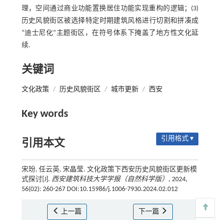
理，空间通过商业功能置换居住功能实现重构的逻辑；(3)
历史风貌街区被选择特定时期建筑风格进行切割和拼凑成
“迪士尼化”主题街区，在符号体系下掩盖了地方性文化延
续.
关键词
文化政策
/
历史风貌街区
/
城市更新
/
西安
Key words
引用格式 ▾
引用本文
宋玢, 任云英, 宋晶莹. 文化政策下西安历史风貌街区更新模
式探讨[J].
西安建筑科技大学学报（自然科学版）
, 2024,
56(02): 260-267 DOI:10.15986/j.1006-7930.2024.02.012
上一篇
下一篇