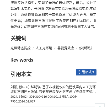
照调控数学模型，实现了光照的最优控制；最后，设计了
算法对比实验、光照调控准确度实验及光照模拟实验.实验
证明，改进蚁狮算法相较于其他算法寻优能力更强、稳定
性更高；动态调光方法可将照度误差控制在5 lux以内，调
光准确；动态调光方法在节能的同时有利于缓解工人疲劳.
关键词
光照动态调控
/
人工光环境
/
非视觉效应
/
蚁狮算法
Key words
引用格式 ▾
引用本文
刘阳, 段中兴, 赵明琪. 基于非视觉效应的建筑室内人工光环
境动态调控方法[J].
西安建筑科技大学学报（自然科学版）
,
2024, 56(02): 301-310+316 DOI:10.15986/j.1006-
7930.2024.02.017