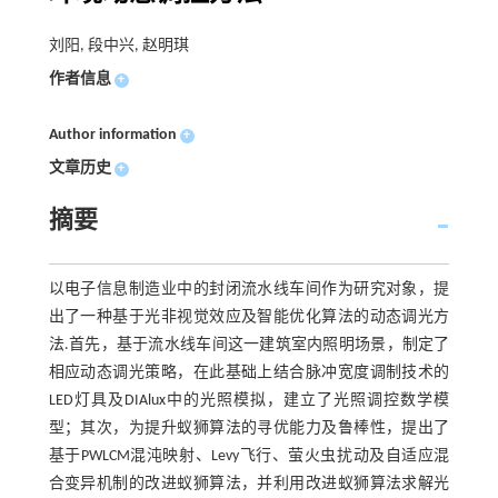
刘阳, 段中兴, 赵明琪
作者信息
+
Author information
+
文章历史
+
摘要
以电子信息制造业中的封闭流水线车间作为研究对象，提
出了一种基于光非视觉效应及智能优化算法的动态调光方
法.首先，基于流水线车间这一建筑室内照明场景，制定了
相应动态调光策略，在此基础上结合脉冲宽度调制技术的
LED灯具及DIAlux中的光照模拟，建立了光照调控数学模
型；其次，为提升蚁狮算法的寻优能力及鲁棒性，提出了
基于PWLCM混沌映射、Levy飞行、萤火虫扰动及自适应混
合变异机制的改进蚁狮算法，并利用改进蚁狮算法求解光