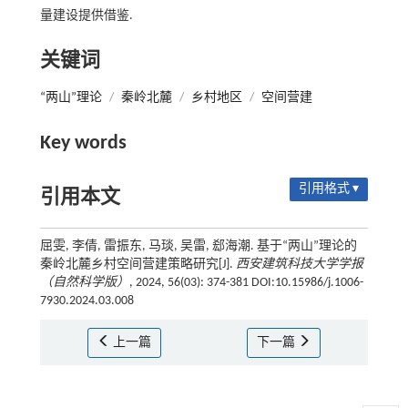
量建设提供借鉴.
关键词
“两山”理论
/
秦岭北麓
/
乡村地区
/
空间营建
Key words
引用格式 ▾
引用本文
屈雯, 李倩, 雷振东, 马琰, 吴雷, 郄海潮. 基于“两山”理论的
秦岭北麓乡村空间营建策略研究[J].
西安建筑科技大学学报
（自然科学版）
, 2024, 56(03): 374-381 DOI:10.15986/j.1006-
7930.2024.03.008
上一篇
下一篇