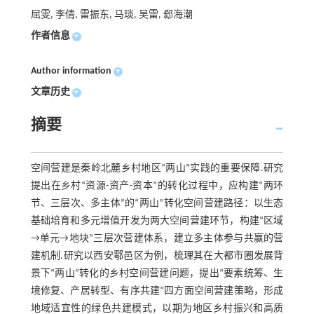
屈雯, 李倩, 雷振东, 马琰, 吴雷, 郄海潮
作者信息
+
Author information
+
文章历史
+
摘要
空间营建是秦岭北麓乡村地区“两山”实践的重要保障.研究
提出在乡村“资源-资产-资本”的转化过程中，应构建“两环
节、三层次、多主体”的“两山”转化空间营建路径：以生态
基础培育和多元增值开发为两大空间营建环节，构建“区域
→单元→地块”三层次营建体系，建立多主体参与共赢的营
建机制.研究以西安鄠邑区为例，梳理其在大都市圈发展背
景下“两山”转化的乡村空间营建问题，提出“要素统筹、生
境修复、产居转型、有序共建”四方面空间营建策略，形成
地域适宜性的绿色共建模式，以期为地区乡村振兴和高质