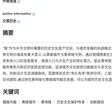
作者信息
+
Author information
+
文章历史
+
摘要
“陵”作为中华文明中重要的历史文化遗产空间，与城市发展的协调融
神文明价值具有重大意义.以黄陵城市与黄帝陵为例，通过梳理两者在
虑本地人口的宜居需求、旅游人口与文化产业的增长潜力，提出黄帝陵
服务角色与新区的宜居促游功能，促进城市文化旅游功能融合与非文化
线，创新设计生态谒陵路线，营建体验式的“有礼有序”秩序空间；三
空间感知.通过研究黄帝陵与黄陵城市融合发展，可以为城市历史文化遗
关键词
城陵共融
/
黄陵城市
/
黄帝陵
/
历史文化保护传承
/
创新路径