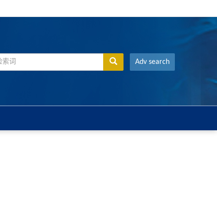
Adv search