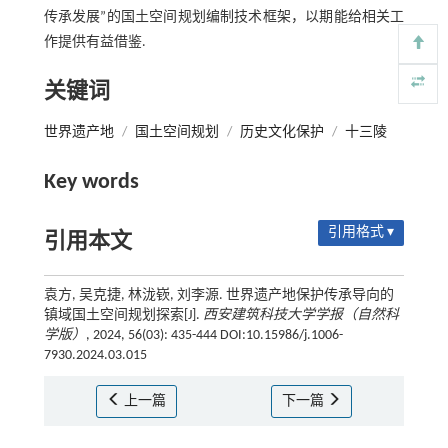
传承发展”的国土空间规划编制技术框架，以期能给相关工
作提供有益借鉴.
关键词
世界遗产地
/
国土空间规划
/
历史文化保护
/
十三陵
Key words
引用格式 ▾
引用本文
袁方, 吴克捷, 林泷嵚, 刘李源. 世界遗产地保护传承导向的
镇域国土空间规划探索[J].
西安建筑科技大学学报（自然科
学版）
, 2024, 56(03): 435-444 DOI:10.15986/j.1006-
7930.2024.03.015
上一篇
下一篇