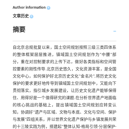
Author information
+
文章历史
+
摘要
自北京总规批复以来，国土空间规划按照三级三类四体系
的整体框架层层推进，镇域国土空间规划作为“中腰”部
分，重在对控制要求的上传下达，做好各类指标和空间管
控要素的刚性传导.北京历史悠久，文化资源丰富，是全国
文化中心，如何保护好北京历史文化“金名片”,将历史文化
保护的要求更好地传导到镇域国土空间规划中，又能向下
贯彻落实，指引城乡发展建设，让历史文化遗产能够保得
住、用得好是一个值得研究的课题.在分析世界遗产地面临
的核心挑战的基础上，提出镇域国土空间规划应转变认
知，协调好“遗产与区域、文物与本底、文化与空间、保护
与发展”四组关系，并以世界文化遗产保护与乡镇发展共荣
的十三陵实践为例，搭建起“整体认知-格局引领-分层保护-