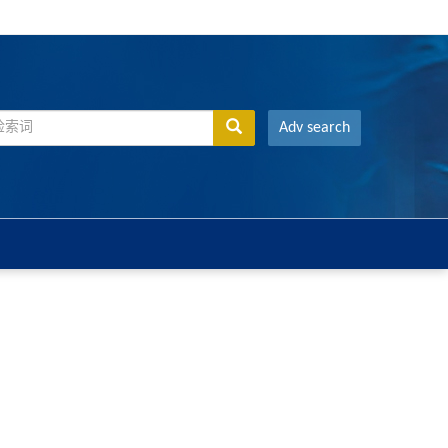
Adv search