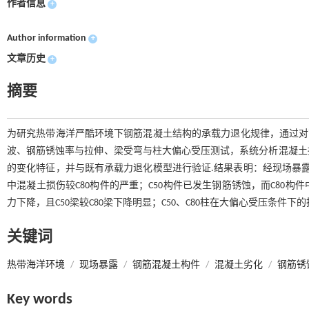
作者信息
+
Author information
+
文章历史
+
摘要
为研究热带海洋严酷环境下钢筋混凝土结构的承载力退化规律，通过对南海
波、钢筋锈蚀率与拉伸、梁受弯与柱大偏心受压测试，系统分析混凝土
的变化特征，并与既有承载力退化模型进行验证.结果表明：经现场暴露试
中混凝土损伤较C80构件的严重；C50构件已发生钢筋锈蚀，而C80构
力下降，且C50梁较C80梁下降明显；C50、C80柱在大偏心受压条件
关键词
热带海洋环境
/
现场暴露
/
钢筋混凝土构件
/
混凝土劣化
/
钢筋锈
Key words