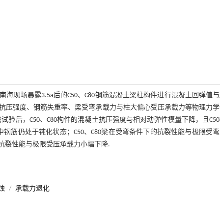
现场暴露3.5a后的C50、C80钢筋混凝土梁柱构件进行混凝土回弹值
抗压强度、钢筋失重率、梁受弯承载力与柱大偏心受压承载力等物理力学
验后，C50、C80构件的混凝土抗压强度与相对动弹性模量下降，且C5
件中钢筋仍处于钝化状态；C50、C80梁在受弯条件下的抗裂性能与极限受
下的抗裂性能与极限受压承载力小幅下降.
蚀
/
承载力退化