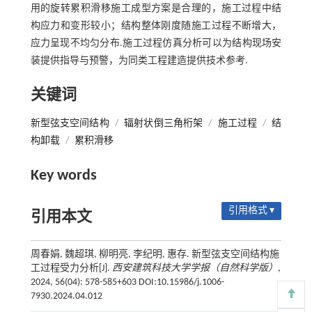
用的旋转累积滑移施工成型方案是合理的，施工过程中结
构应力和变形较小；结构整体刚度随施工过程不断增大，
应力呈现不均匀分布.施工过程仿真分析可以为结构现场安
装提供指导与预警，为同类工程建造提供技术参考.
关键词
新型弦支空间结构
/
辐射状倒三角桁架
/
施工过程
/
结
构卸载
/
累积滑移
Key words
引用格式 ▾
引用本文
周春娟, 魏超琪, 柳明亮, 李纪明, 惠存. 新型弦支空间结构施
工过程受力分析[J].
西安建筑科技大学学报（自然科学版）
,
2024, 56(04): 578-585+603 DOI:10.15986/j.1006-
7930.2024.04.012