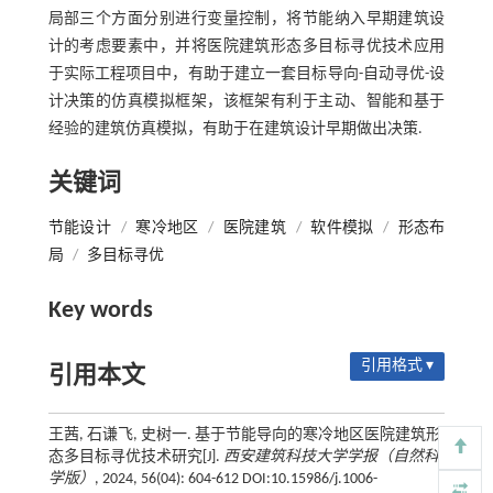
局部三个方面分别进行变量控制，将节能纳入早期建筑设
计的考虑要素中，并将医院建筑形态多目标寻优技术应用
于实际工程项目中，有助于建立一套目标导向-自动寻优-设
计决策的仿真模拟框架，该框架有利于主动、智能和基于
经验的建筑仿真模拟，有助于在建筑设计早期做出决策.
关键词
节能设计
/
寒冷地区
/
医院建筑
/
软件模拟
/
形态布
局
/
多目标寻优
Key words
引用格式 ▾
引用本文
王茜, 石谦飞, 史树一. 基于节能导向的寒冷地区医院建筑形
态多目标寻优技术研究[J].
西安建筑科技大学学报（自然科
学版）
, 2024, 56(04): 604-612 DOI:10.15986/j.1006-