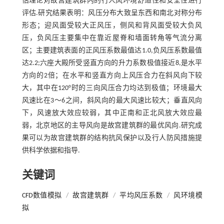
估理论对故宫建筑群内的行人风环境舒适性和安全性进行
评估.研究结果表明：风压分布大致呈东西和南北对称分布
形态；迎风面受较大正风压，侧风和背风面受较大负风
压，负风压主要集中在靠近屋脊和墙面转角等气流分离
区；主要建筑表面的正风压系数最值达1.0,负风压系数最值
达2.2;六座大殿所受竖直方向的升力系数极值接近8,是水平
方向的2倍；在水平和竖直方向上风压合力在斜风向下较
大，其中在120°时的三向风压合力均达到极值；环境最大
风速比在3～6之间，斜风向的最大风速比较大；垂直风向
下，风速放大效应较弱，其中正南和正北风放大效应最
弱，北京地区的主导风向是故宫建筑群的最优风向.研究成
果可以为故宫建筑群的结构抗风保护以及行人防风措施提
供科学依据和指导.
关键词
CFD数值模拟
/
故宫建筑群
/
平均风压系数
/
风环境模
拟