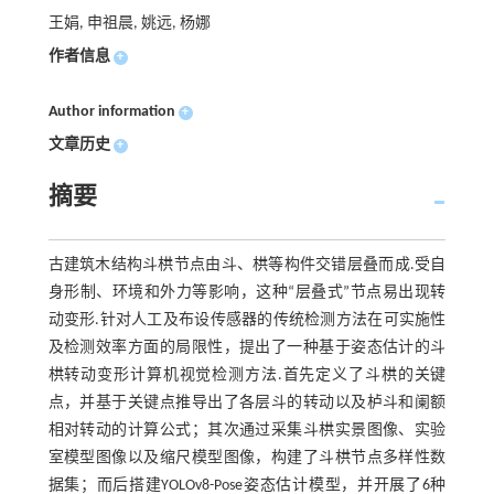
王娟, 申祖晨, 姚远, 杨娜
作者信息
+
Author information
+
文章历史
+
摘要
古建筑木结构斗栱节点由斗、栱等构件交错层叠而成.受自
身形制、环境和外力等影响，这种“层叠式”节点易出现转
动变形.针对人工及布设传感器的传统检测方法在可实施性
及检测效率方面的局限性，提出了一种基于姿态估计的斗
栱转动变形计算机视觉检测方法.首先定义了斗栱的关键
点，并基于关键点推导出了各层斗的转动以及栌斗和阑额
相对转动的计算公式；其次通过采集斗栱实景图像、实验
室模型图像以及缩尺模型图像，构建了斗栱节点多样性数
据集；而后搭建YOLOv8-Pose姿态估计模型，并开展了6种