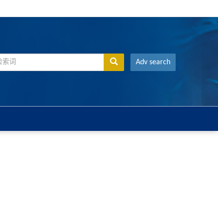
Adv search