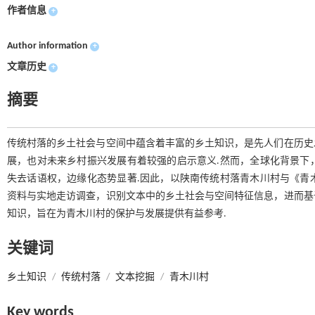
作者信息
+
Author information
+
文章历史
+
摘要
传统村落的乡土社会与空间中蕴含着丰富的乡土知识，是先人们在历史
展，也对未来乡村振兴发展有着较强的启示意义.然而，全球化背景下
失去话语权，边缘化态势显著.因此，以陕南传统村落青木川村与《青
资料与实地走访调查，识别文本中的乡土社会与空间特征信息，进而基
知识，旨在为青木川村的保护与发展提供有益参考.
关键词
乡土知识
/
传统村落
/
文本挖掘
/
青木川村
Key words