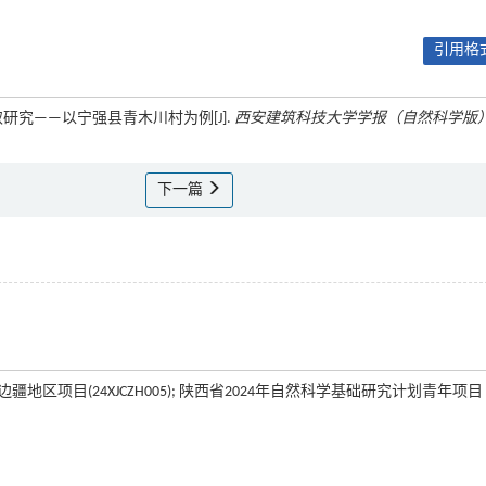
引用格式
取研究——以宁强县青木川村为例[J].
西安建筑科技大学学报（自然科学版
下一篇
疆地区项目(24XJCZH005); 陕西省2024年自然科学基础研究计划青年项目