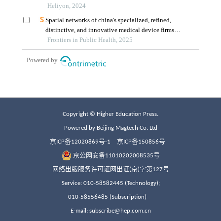
Copyright © Higher Education Press.
Powered by Beijing Magtech Co. Ltd
京ICP备12020869号-1
京ICP备150856号
京公网安备11010202008535号
网络出版服务许可证网出证(京)字第127号
Service: 010-58582445 (Technology);
010-58556485 (Subscription)
E-mail: subscribe@hep.com.cn