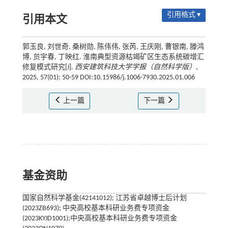
引用格式 ▾
引用本文
郭玉良, 刘世奇, 桑树勋, 陈伟伟, 张芮, 王庆刚, 曹银南, 滕鸿
博, 贠宇春, 丁映红. 淮南典型资源枯竭矿区生态系统碳增汇
修复模式研究[J].
西安建筑科技大学学报（自然科学版）
,
2025, 57(01): 50-59 DOI:10.15986/j.1006-7930.2025.01.006
上一篇
下一篇
基金资助
国家自然科学基金(42141012); 江苏省卓越博士后计划
(2023ZB693); 中央高校基本科研业务费专项资金
(2023KYJD1001);中央高校基本科研业务费专项资金