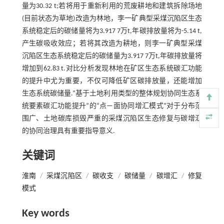
量为30.32 t;若将用于重新利用的荒废耕地和建筑拆除场地
(目前状态为草地)改造为林地，李一矿典型采煤沉陷区生态
系统稳定后的碳储量将为3.917 7万t,年碳排放量将为-5.14 t,
产生碳吸收效应；若将其改造为耕地，则李一矿典型采煤
沉陷区生态系统稳定后的碳储量为3.917 7万t,年碳排放量将
增加到62.83 t.对比分析发现林地在矿区生态系统碳汇功能
的提升中尤为重要，不仅可降低矿区碳排放量，还能增加
生态系统碳储量.“基于土地利用类型的整体规划协同生态系
统要素碳汇功能提升”的“点—面协同增汇模式”对于分布范
围广、土地碳库损毁严重的采煤沉陷区生态修复与碳增汇
的协同治理具有重要指导意义.
关键词
淮南
/
采煤沉陷区
/
碳收支
/
碳储量
/
碳增汇
/
修复
模式
Key words