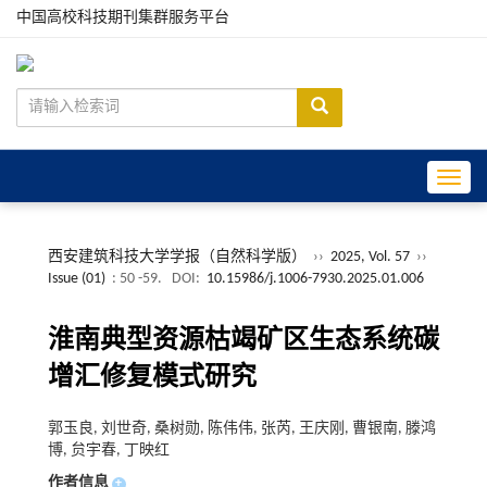
中国高校科技期刊集群服务平台
Toggle
西安建筑科技大学学报（自然科学版）
››
2025, Vol. 57
››
Issue (01)
: 50 -59.
DOI:
10.15986/j.1006-7930.2025.01.006
淮南典型资源枯竭矿区生态系统碳
增汇修复模式研究
郭玉良, 刘世奇, 桑树勋, 陈伟伟, 张芮, 王庆刚, 曹银南, 滕鸿
博, 贠宇春, 丁映红
作者信息
+