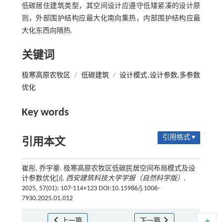
低碳居住建筑类型，其空间设计应遵守低矮紧凑的设计原
则，外部围护结构应最大化南向集热，内部围护结构应最
大化东西向隔热.
关键词
极寒高原农牧区
/
低碳建筑
/
设计模式,设计参数,多参数
优化
Key words
引用格式 ▾
引用本文
崔彤, 乔宇豪. 极寒高原农牧区低碳民居空间布局模式及设
计参数优化[J].
西安建筑科技大学学报（自然科学版）
,
2025, 57(01): 107-114+123 DOI:10.15986/j.1006-
7930.2025.01.012
上一篇
下一篇