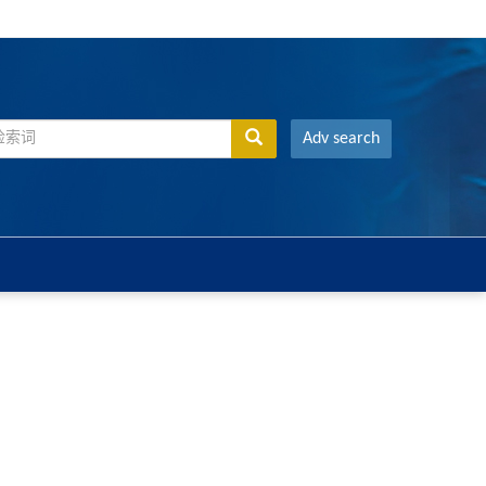
Adv search