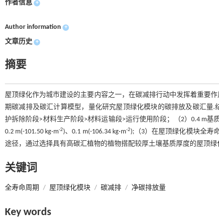
作者信息
+
Author information
+
文章历史
+
摘要
屋顶绿化作为城市建设的主要内容之一，在碳减排行动中发挥着重要作用
期碳减排及碳汇计算模型，量化研究屋顶绿化模块的碳排放及碳汇量.
护拆除阶段>材料生产阶段>材料运输段>运行使用阶段；（2）0.4 m基质厚度
-2
-2
0.2 m(-101.50 kg·m
)、0.1 m(-106.34 kg·m
);（3）在屋顶绿化模块全
途径，通过选择具有高碳汇植物的植物搭配较厚土壤基质厚度的屋顶绿
关键词
全寿命周期
/
屋顶绿化模块
/
碳减排
/
净碳排放量
Key words