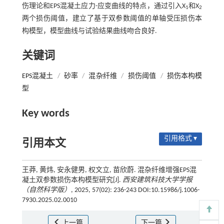
伤理论和EPS混凝土应力-应变曲线的特点，通过引入X
和X
1
2
两个损伤阈值，建立了基于双参数阈值的单轴受压损伤本
构模型，模型曲线与试验结果曲线吻合良好.
关键词
EPS混凝土
/
砂率
/
混杂纤维
/
损伤阈值
/
损伤本构模
型
Key words
引用格式 ▾
引用本文
王莽, 黄炜, 安永健男, 权文立, 苗欣蔚. 混杂纤维增强EPS混
凝土双参数损伤本构模型研究[J].
西安建筑科技大学学报
（自然科学版）
, 2025, 57(02): 236-243 DOI:10.15986/j.1006-
7930.2025.02.0010
上一篇
下一篇