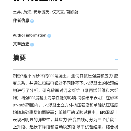
王莽, 黄炜, 安永健男, 权文立, 苗欣蔚
作者信息
+
Author information
+
文章历史
+
摘要
制备7组不同砂率的EPS混凝土，测试其抗压强度和应力-应
变关系，并通过扫描电镜对不同砂率下EPS混凝土的微观结
构进行了分析，研究砂率对混杂纤维（聚丙烯纤维和木纤
维）增强EPS混凝土力学性能的影响.试验结果表明：在砂率
0～30%范围内，EPS混凝土立方体抗压强度和单轴抗压强度
均随着砂率增加而提高；单轴压缩试验过程中，EPS混凝土
表现出明显的弹塑性，其应力-应变曲线可分为三个阶段：
上升段、起伏下降段和波动稳定段.基于试验结果，结合损