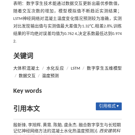
表明：数字孪生技术能通过数据交互更新出最优参数值，
随着交互次数的增加，模型模拟值不断趋近实测结果；
LSTM神经网络对混凝土温度变化情况预测较为准确，实测
对比发现输出值与实测值最大差值为1.32℃,相差2.8%,训练
结果的平均绝对误差均值为0.762 4,决定系数最低达到0.974
2.
关键词
大体积混凝土
/
水化反应
/
LSTM
/
数字孪生五维模型
/
数据交互
/
温度预测
Key words
引用格式 ▾
引用本文
殷新锋, 李旭辉, 黄胄, 陈勉, 虞永杰. 融合数字孪生与长短期
记忆神经网络方法的混凝土水化热温度预测[J].
西安建筑科