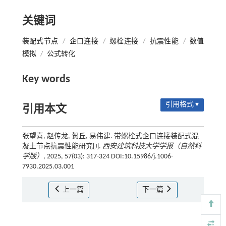
关键词
装配式节点
/
企口连接
/
螺栓连接
/
抗震性能
/
数值
模拟
/
公式转化
Key words
引用格式 ▾
引用本文
张望喜, 赵传龙, 贺丘, 易伟建. 带螺栓式企口连接装配式混
凝土节点抗震性能研究[J].
西安建筑科技大学学报（自然科
学版）
, 2025, 57(03): 317-324 DOI:10.15986/j.1006-
7930.2025.03.001
上一篇
下一篇