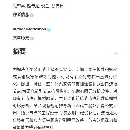
张望喜, 赵传龙, 贺丘, 易伟建
作者信息
+
Author information
+
文章历史
+
摘要
为解决传统装配式连接不易安装、空间上梁柱板处的螺栓
或者钢板穿插难等问题，对现有节点的螺栓布置进行优
化，提出一种便于空间体系安装的带螺栓装配式企口连接
节点.为研究新型节点抗震性能，借助有限元分析软件，对
现有节点进行模拟验证，并对优化前后节点进行数值模拟
对比分析，结合现有规范推导新节点暗牛腿处验算公式，
用于指导节点的工程设计.研究表明：经优化后，连接处大
位移变形和应力集中现象得到明显改善，节点的承载力和
耗能能力得到有效提升.