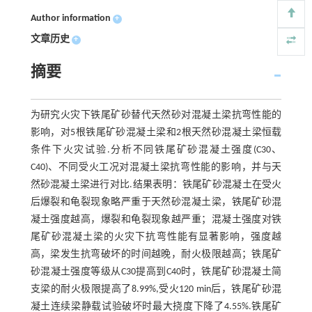
Author information
+
文章历史
+
摘要
为研究火灾下铁尾矿砂替代天然砂对混凝土梁抗弯性能的
影响，对5根铁尾矿砂混凝土梁和2根天然砂混凝土梁恒载
条件下火灾试验.分析不同铁尾矿砂混凝土强度(C30、
C40)、不同受火工况对混凝土梁抗弯性能的影响，并与天
然砂混凝土梁进行对比.结果表明：铁尾矿砂混凝土在受火
后爆裂和龟裂现象略严重于天然砂混凝土梁，铁尾矿砂混
凝土强度越高，爆裂和龟裂现象越严重；混凝土强度对铁
尾矿砂混凝土梁的火灾下抗弯性能有显著影响，强度越
高，梁发生抗弯破坏的时间越晚，耐火极限越高；铁尾矿
砂混凝土强度等级从C30提高到C40时，铁尾矿砂混凝土简
支梁的耐火极限提高了8.99%,受火120 min后，铁尾矿砂混
凝土连续梁静载试验破坏时最大挠度下降了4.55%.铁尾矿