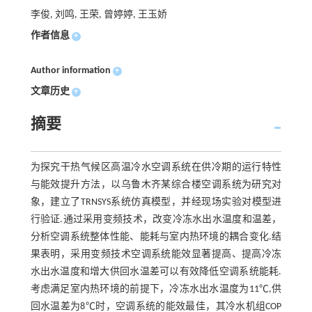
李俊, 刘鸣, 王荣, 曾婷婷, 王玉娇
作者信息
+
Author information
+
文章历史
+
摘要
为探究干热气候区高温冷水空调系统在供冷期的运行特性
与能效提升方法，以乌鲁木齐某综合楼空调系统为研究对
象，建立了TRNSYS系统仿真模型，并经现场实验对模型进
行验证.通过采用变频技术，改变冷冻水出水温度和温差，
分析空调系统整体性能、能耗与室内热环境的耦合变化.结
果表明，采用变频技术空调系统能效显著提高、提高冷冻
水出水温度和增大供回水温差可以有效降低空调系统能耗.
考虑满足室内热环境的前提下，冷冻水出水温度为11℃,供
回水温差为8℃时，空调系统的能效最佳，其冷水机组COP