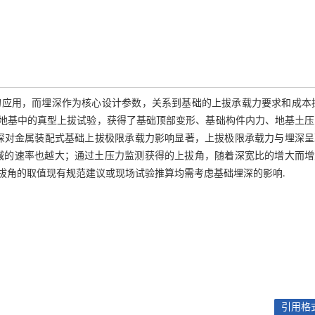
应用，而埋深作为核心设计参数，关系到基础的上拔承载力要求和成本控
础在风积沙地基中的真型上拔试验，获得了基础顶部变形、基础构件内力、地基土
深对金属装配式基础上拔极限承载力影响显著，上拔极限承载力与埋深呈
埋深衰减的速率也越大；通过土压力监测获得的上拔角，随着深宽比的增大而
拔角的取值现有规范建议或现场试验推算均需考虑基础埋深的影响.
引用格式