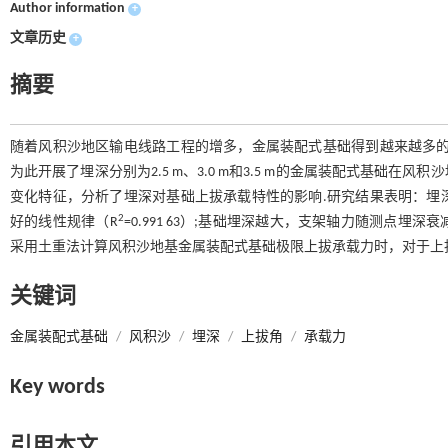
Author information
+
文章历史
+
摘要
随着风积沙地区输电线路工程的增多，金属装配式基础得到越来越多的
为此开展了埋深分别为2.5 m、3.0 m和3.5 m的金属装配式基
变化特征，分析了埋深对基础上拔承载特性的影响.研究结果表明：埋
2
好的线性规律（R
=0.991 63）;基础埋深越大，支架轴力随测点
采用土重法计算风积沙地基金属装配式基础极限上拔承载力时，对于上
关键词
金属装配式基础
/
风积沙
/
埋深
/
上拔角
/
承载力
Key words
引用本文