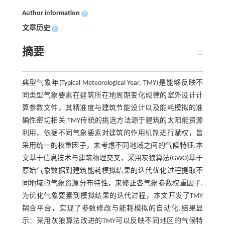
Author information
+
文章历史
+
摘要
典型气象年(Typical Meteorological Year, TMY)是能够反映不
同类型气象要素在建筑所在地周期变化规律的室外设计计
算参数文件，其精准度与建筑节能设计以及能耗模拟的准
确性密切相关.TMY传统的挑选方法源于建筑的太阳能资源
利用，依据不同气象要素对建筑的作用机制进行赋权，皆
采用统一的权重因子，未考虑不同地域之间的气候特征.本
文基于信息技术与建筑物理交叉，采用灰狼算法(GWO)基于
原始气象数据到建筑能耗模拟结果的迭代优化过程提取不
同地域的气象资源分布特性，来修正各气象参数权重因子.
为优化气象要素到模拟结果的迭代过程，本文开发了TMY
耦合平台，实现了参数修改与能耗模拟的自动化.结果显
示：采用灰狼算法改进的TMY可以反映不同地区的气候特