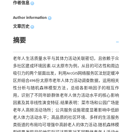
作者信息
+
Author information
+
文章历史
+
摘要
老年人生活质量水平与其体力活动关联密切，且依赖于众
多社区建成环境因素.以太原市为例，从目的可达性和周边
吸引力的两个层面出发，利用ArcGIS网络服务区法划定缓冲
区并结合496份太原市老年人体力活动调查数据，运用相关
性分析与随机森林模型方法，总结各影响因子的相互作
用，识别了不同年龄群体老年人体力活动水平的核心影响
因素及其非线性演变特征.结果表明：菜市场和公园广场是
老年人高频活动场所；公共服务设施密度显著影响中低龄
老人体力活动水平；高品质的社区环境、多样的生活服务
类街道的布局均可增强中高龄老人的体力活动.随机森林模