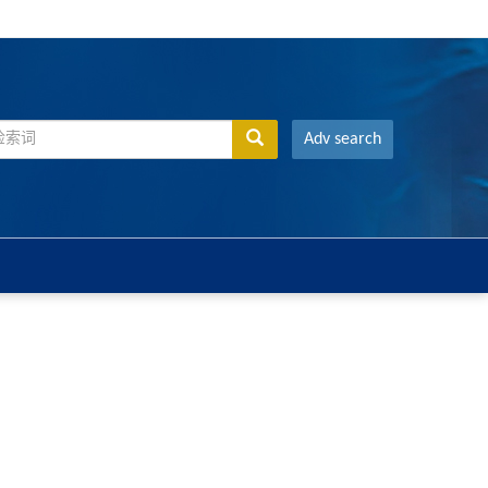
Adv search