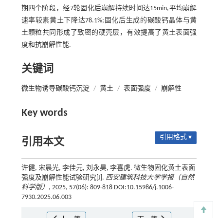
期四个阶段，经7轮固化后崩解持续时间达15min,平均崩解
速率较素黄土下降达78.1%;固化后生成的碳酸钙晶体与黄
土颗粒共同形成了致密的硬壳层，有效提高了黄土表面强
度和抗崩解性能.
关键词
微生物诱导碳酸钙沉淀
/
黄土
/
表面强度
/
崩解性
Key words
引用格式 ▾
引用本文
许健, 宋晨光, 李佳元, 刘永昊, 李喜虎. 微生物固化黄土表面
强度及崩解性能试验研究[J].
西安建筑科技大学学报（自然
科学版）
, 2025, 57(06): 809-818 DOI:10.15986/j.1006-
7930.2025.06.003