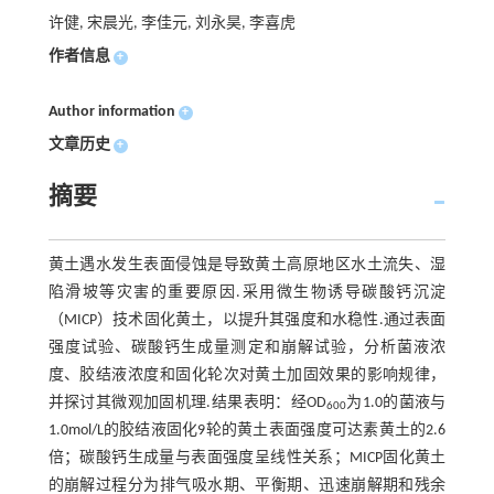
许健, 宋晨光, 李佳元, 刘永昊, 李喜虎
作者信息
+
Author information
+
文章历史
+
摘要
黄土遇水发生表面侵蚀是导致黄土高原地区水土流失、湿
陷滑坡等灾害的重要原因.采用微生物诱导碳酸钙沉淀
（MICP）技术固化黄土，以提升其强度和水稳性.通过表面
强度试验、碳酸钙生成量测定和崩解试验，分析菌液浓
度、胶结液浓度和固化轮次对黄土加固效果的影响规律，
并探讨其微观加固机理.结果表明：经OD
为1.0的菌液与
600
1.0mol/L的胶结液固化9轮的黄土表面强度可达素黄土的2.6
倍；碳酸钙生成量与表面强度呈线性关系；MICP固化黄土
的崩解过程分为排气吸水期、平衡期、迅速崩解期和残余