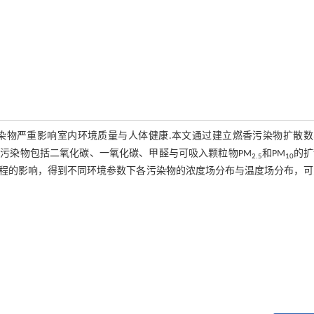
染物严重影响室内环境质量与人体健康.本文通过建立燃香污染物扩散数
污染物包括二氧化碳、一氧化碳、甲醛与可吸入颗粒物PM
和PM
的扩
2.5
10
程的影响，得到不同环境参数下各污染物的浓度场分布与温度场分布，可