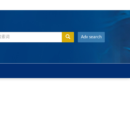
Adv search