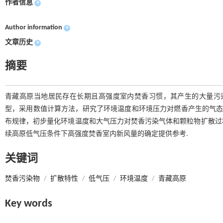
作者信息
+
Author information
+
文章历史
+
摘要
青藏高原当地居民存在长期且高强度室内焚香习惯，其产生的大量污
型，采用数值计算方法，研究了环境温度和环境压力对燃香产生的气态
布规律，初步量化环境温度和大气压力对焚香污染气体和颗粒物扩散过
续高原低气压条件下高强度焚香室内新风量的确定提供参考.
关键词
焚香污染物
/
扩散特性
/
低气压
/
环境温度
/
青藏高原
Key words