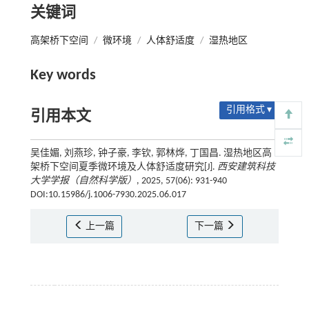
关键词
高架桥下空间
/
微环境
/
人体舒适度
/
湿热地区
Key words
引用格式 ▾
引用本文
吴佳媚, 刘燕珍, 钟子豪, 李钦, 郭林烨, 丁国昌. 湿热地区高
架桥下空间夏季微环境及人体舒适度研究[J].
西安建筑科技
大学学报（自然科学版）
, 2025, 57(06): 931-940
DOI:10.15986/j.1006-7930.2025.06.017
上一篇
下一篇