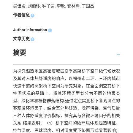
吴佳媚, 刘燕珍, 钟子豪, 李钦, 郭林烨, 丁国昌
作者信息
+
Author information
+
文章历史
+
摘要
为探究湿热地区高密度城区夏季高架桥下空间微气候状况
及其对人体热舒适度的响应，以福州市二环、三环内城市
快速干道的高架桥下空间为研究对象，在全面调查其桥下
空间状况的基础上，将其环境类型划分为不同的地表类
型、绿化率和植物群落结构.通过定点实测桥下各观测点的
客观微环境因子，结合室外热舒适、噪声污染、空气质量
三种人体舒适度评价指标，探究其与各微环境因子的相关
关系.结果表明：（1）桥下空间的微环境体现湿热特征，
空气温度、黑球温度、相对湿度受下垫面形式显著影响；