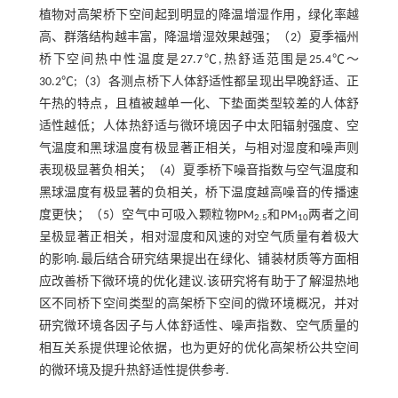
植物对高架桥下空间起到明显的降温增湿作用，绿化率越
高、群落结构越丰富，降温增湿效果越强；（2）夏季福州
桥下空间热中性温度是27.7℃,热舒适范围是25.4℃～
30.2℃;（3）各测点桥下人体舒适性都呈现出早晚舒适、正
午热的特点，且植被越单一化、下垫面类型较差的人体舒
适性越低；人体热舒适与微环境因子中太阳辐射强度、空
气温度和黑球温度有极显著正相关，与相对湿度和噪声则
表现极显著负相关；（4）夏季桥下噪音指数与空气温度和
黑球温度有极显著的负相关，桥下温度越高噪音的传播速
度更快；（5）空气中可吸入颗粒物PM
和PM
两者之间
2.5
10
呈极显著正相关，相对湿度和风速的对空气质量有着极大
的影响.最后结合研究结果提出在绿化、铺装材质等方面相
应改善桥下微环境的优化建议.该研究将有助于了解湿热地
区不同桥下空间类型的高架桥下空间的微环境概况，并对
研究微环境各因子与人体舒适性、噪声指数、空气质量的
相互关系提供理论依据，也为更好的优化高架桥公共空间
的微环境及提升热舒适性提供参考.