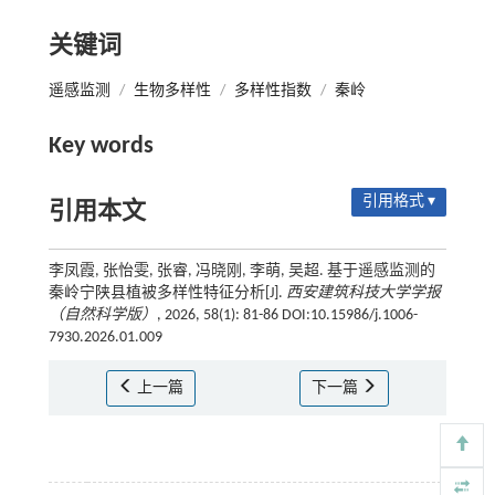
关键词
遥感监测
/
生物多样性
/
多样性指数
/
秦岭
Key words
引用格式 ▾
引用本文
李凤霞, 张怡雯, 张睿, 冯晓刚, 李萌, 吴超. 基于遥感监测的
秦岭宁陕县植被多样性特征分析[J].
西安建筑科技大学学报
（自然科学版）
, 2026, 58(1): 81-86 DOI:10.15986/j.1006-
7930.2026.01.009
上一篇
下一篇