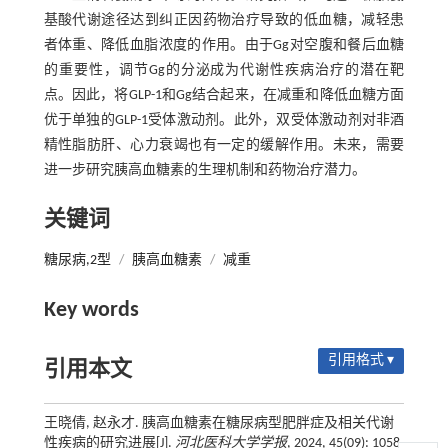
基酸代谢途径达到纠正因药物治疗导致的低血糖，减轻患
者体重、降低血脂浓度的作用。由于Gg对空腹和餐后血糖
的重要性，调节Gg的分泌成为代谢性疾病治疗的潜在靶
点。因此，将GLP-1和Gg结合起来，在减重和降低血糖方面
优于单独的GLP-1受体激动剂。此外，双受体激动剂对非酒
精性脂肪肝、心力衰竭也有一定的缓解作用。未来，需要
进一步研究胰高血糖素的生理机制和药物治疗潜力。
关键词
糖尿病,2型
/
胰高血糖素
/
减重
Key words
引用格式 ▾
引用本文
王晓倩, 赵永才. 胰高血糖素在糖尿病型肥胖症及相关代谢
性疾病的研究进展[J].
河北医科大学学报
, 2024, 45(09): 1058-