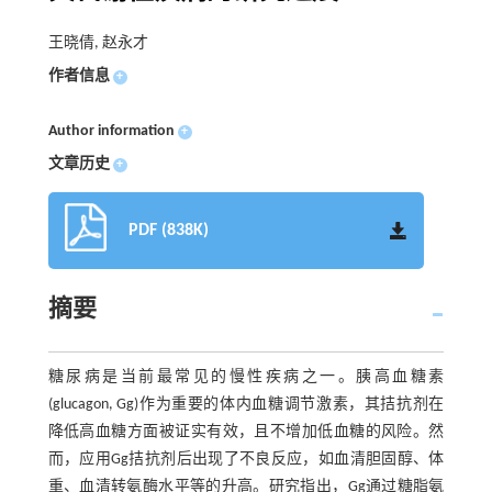
王晓倩, 赵永才
作者信息
+
Author information
+
文章历史
+
PDF (838K)
摘要
糖尿病是当前最常见的慢性疾病之一。胰高血糖素
(glucagon, Gg)作为重要的体内血糖调节激素，其拮抗剂在
降低高血糖方面被证实有效，且不增加低血糖的风险。然
而，应用Gg拮抗剂后出现了不良反应，如血清胆固醇、体
重、血清转氨酶水平等的升高。研究指出，Gg通过糖脂氨