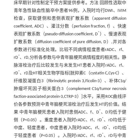
床早期针对性制定干预方案提供参考。方法 回顾性选取中
青年急性缺血性脑卒中患者96例，入院时均行DWI、IVIM
检查，获取健侧和患侧表观扩散系数（apparent diffusion
coefficient, ADC）、灌注分数（perfusion fraction, f）、快速
*
表观扩散系数（pseudo-diffusion coefficient, D
）、慢速表观
扩散系数（diffusion coefficient of pure diffusion, D）,并对各
参数进行标准化处理。比较不同病情程度患者rADC、rf、
*
rD
、rD,分析各参数与中青年脑梗死病情程度的相关性。静
脉溶栓治疗后比较发生与未发生HT患者入院时rADC、rf、
*
rD
、rD及HT相关生物学指标[胱抑素C（cystatin C,Cys-C）、
纤维胶凝蛋白3（fibrinolytic protein 3,Ficolin-3）、补体C1q/
肿瘤坏死因子相关蛋白3（complement C1q/tumor necrosis
faction-associated protein-3,CTRP-3）]水平，采用ROC曲线评
价各参数预测中青年脑梗死溶栓治疗后发生HT的价值。结
*
果 中青年脑梗死患者入院时患侧ADC、f、D
、D均低于健
*
侧（P<0.05）。重度患者入院时rADC、rf、rD
、rD均低于
*
中度、轻度患者，中度患者入院时rADC、rf、rD
、rD均低
*
于轻度患者（P<0.05）。入院时rADC、rf、rD
、rD与中青