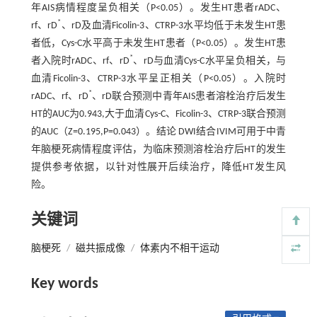
年AIS病情程度呈负相关（P<0.05）。发生HT患者rADC、
*
rf、rD
、rD及血清Ficolin-3、CTRP-3水平均低于未发生HT患
者低，Cys-C水平高于未发生HT患者（P<0.05）。发生HT患
*
者入院时rADC、rf、rD
、rD与血清Cys-C水平呈负相关，与
血清Ficolin-3、CTRP-3水平呈正相关（P<0.05）。入院时
*
rADC、rf、rD
、rD联合预测中青年AIS患者溶栓治疗后发生
HT的AUC为0.943,大于血清Cys-C、Ficolin-3、CTRP-3联合预测
的AUC（Z=0.195,P=0.043）。结论 DWI结合IVIM可用于中青
年脑梗死病情程度评估，为临床预测溶栓治疗后HT的发生
提供参考依据，以针对性展开后续治疗，降低HT发生风
险。
关键词
脑梗死
/
磁共振成像
/
体素内不相干运动
Key words