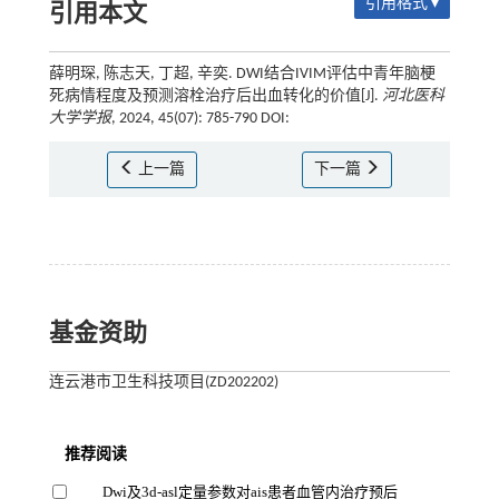
引用格式 ▾
引用本文
薛明琛, 陈志天, 丁超, 辛奕. DWI结合IVIM评估中青年脑梗
死病情程度及预测溶栓治疗后出血转化的价值[J].
河北医科
大学学报
, 2024, 45(07): 785-790 DOI:
上一篇
下一篇
基金资助
连云港市卫生科技项目(ZD202202)