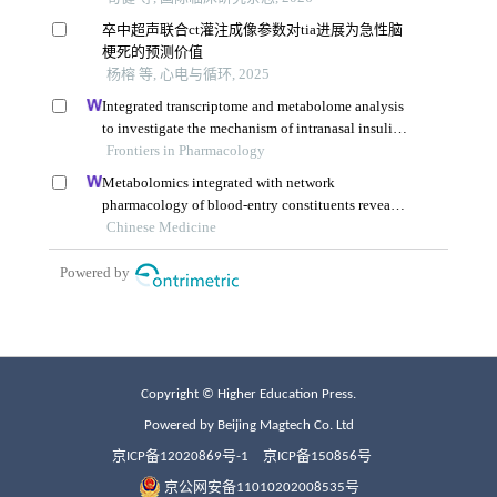
Copyright © Higher Education Press.
Powered by Beijing Magtech Co. Ltd
京ICP备12020869号-1
京ICP备150856号
京公网安备11010202008535号