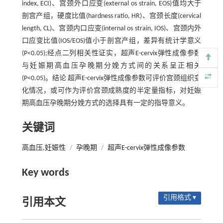
index, ECI)、宫颈外口应变(external os strain, EOS)值均大于
剖宫产组，硬度比值(hardness ratio, HR)、宫颈长度(cervical
length, CL)、宫颈内口应变(internal os strain, IOS)、宫颈内外
口应变比值(IOS/EOS)值小于剖宫产组，差异有统计学意义
(P<0.05);经点二列相关性证实，超声E-cervix弹性成像参数
与妊娠期高血压孕晚期分娩方式间的关系呈正相关
(P<0.05)。结论 超声E-cervix弹性成像参数可评价宫颈组织变
化情况，或可作为评价宫颈成熟度的半定量指标，对妊娠
期高血压孕晚期分娩方式的选择具有一定的指导意义。
关键词
高血压,妊娠性
/
孕晚期
/
超声E-cervix弹性成像参数
Key words
引用格式 ▾
引用本文