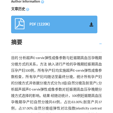
Author information
+
文章历史
+
PDF (1220K)
摘要
目的 分析超声E-cervix弹性成像参数与妊娠期高血压孕晚期
分娩方式的关系。方法 纳入进行产检的孕晚期妊娠期高血
压孕产妇100例，所有孕产妇均实施超声E-cervix弹性成像参
数检查，所有孕产妇均随访至最终分娩，统计所有孕产妇
的分娩方式并依据分娩方式分为2组(自然分娩及剖宫产),分
析超声超声E-cervix弹性成像参数对妊娠期高血压孕晚期分
娩方式选择的影响。结果 经随访统计，100例妊娠期高血压
孕晚期孕产妇自然分娩共63例，占比63.00%;剖宫产共37
例，占37.00%;自然分娩组弹性对比指数(elasticity contrast