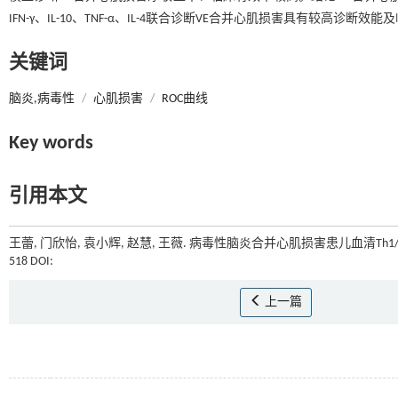
IFN-γ、IL-10、TNF-α、IL-4联合诊断VE合并心肌损害具有较高诊断效
关键词
脑炎,病毒性
/
心肌损害
/
ROC曲线
Key words
引用本文
王蕾, 门欣怡, 袁小辉, 赵慧, 王薇. 病毒性脑炎合并心肌损害患儿血清Th1
518 DOI:
上一篇