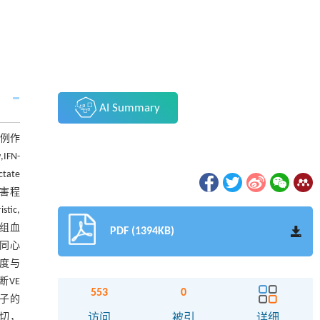
AI Summary
2例作
FN-
tate
肌损害程
ic,
 3组血
PDF (1394KB)
不同心
程度与
诊断VE
553
0
因子的
密切，
访问
被引
详细