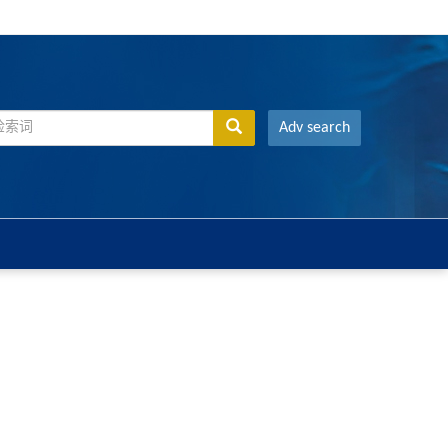
Adv search