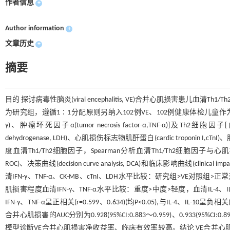
作者信息
+
Author information
+
文章历史
+
摘要
目的 探讨病毒性脑炎(viral encephalitis, VE)合并心肌损害患儿
为研究组，遵循1∶1分配原则另纳入102例VE、102例健康体检儿童作为VE对照
γ)、肿瘤坏死因子α(tumor necrosis factor-α,TNF-α)]及Th2细胞因
dehydrogenase, LDH)、心肌损伤标志物肌酐蛋白(cardic troponin I,cTn
度血清Th1/Th2细胞因子，Spearman分析血清Th1/Th2细胞因子与心肌损伤程度
ROC)、决策曲线(decision curve analysis, DCA)和临床影响曲线(clin
清IFN-γ、TNF-α、CK-MB、cTnI、LDH水平比较：研究组>VE对照组>
肌损害程度血清IFN-γ、TNF-α水平比较：重度>中度>轻度，血清IL-4、
IFN-γ、TNF-α呈正相关(r=0.599、0.634)(均P<0.05),与IL-4、IL-10
合并心肌损害的AUC分别为0.928(95%CI:0.883～0.959)、0.933(95
模型诊断VE合并心肌损害净收益率、临床有效率较高。结论 VE合并心肌