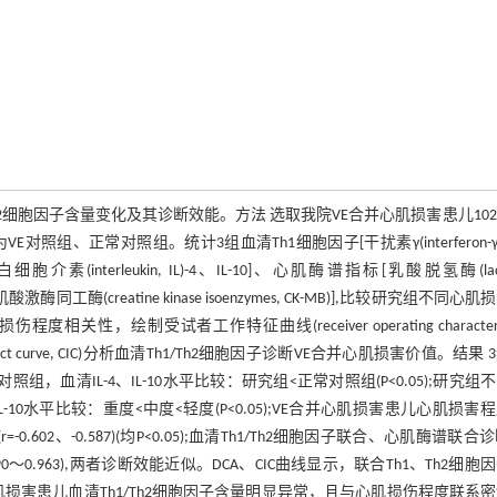
血清Th1/Th2细胞因子含量变化及其诊断效能。方法 选取我院VE合并心肌损害患儿10
组、正常对照组。统计3组血清Th1细胞因子[干扰素γ(interferon-γ,I
子[白细胞介素(interleukin, IL)-4、IL-10]、心肌酶谱指标[乳酸脱氢酶(lac
I)、肌酸激酶同工酶(creatine kinase isoenzymes, CK-MB)],比较研究组不同心
相关性，绘制受试者工作特征曲线(receiver operating characterist
ical impact curve, CIC)分析血清Th1/Th2细胞因子诊断VE合并心肌损害价值。结果
正常对照组，血清IL-4、IL-10水平比较：研究组
<正常对照组(P<0.05);研究组
IL-10水平比较：重度<中度<轻度(P<0.05);VE合并心肌损害患儿心肌损害
呈负相关(r=-0.602、-0.587)(均P<0.05);血清Th1/Th2细胞因子联合、心肌酶谱联合
%CI:0.890～0.963),两者诊断效能近似。DCA、CIC曲线显示，联合Th1、Th2细胞
损害患儿血清Th1/Th2细胞因子含量明显异常，且与心肌损伤程度联系