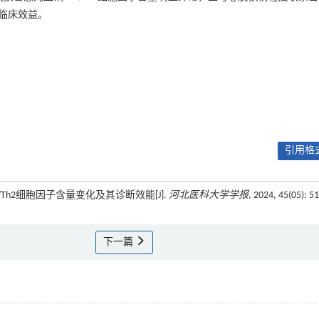
能及临床效益。
引用格式
/Th2细胞因子含量变化及其诊断效能[J].
河北医科大学学报
, 2024, 45(05): 51
下一篇